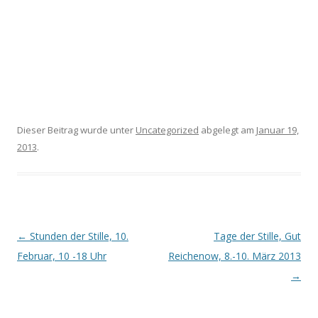
Dieser Beitrag wurde unter
Uncategorized
abgelegt am
Januar 19,
2013
.
Beitrags-
←
Stunden der Stille, 10.
Tage der Stille, Gut
Navigation
Februar, 10 -18 Uhr
Reichenow, 8.-10. März 2013
→