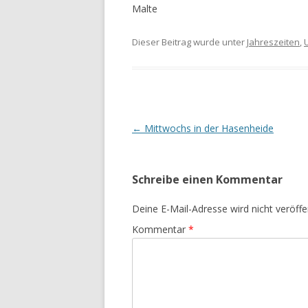
Malte
Dieser Beitrag wurde unter
Jahreszeiten
,
Beitrags-
←
Mittwochs in der Hasenheide
Navigation
Schreibe einen Kommentar
Deine E-Mail-Adresse wird nicht veröffen
Kommentar
*