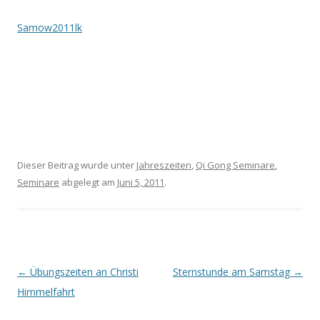
Samow2011lk
Dieser Beitrag wurde unter
Jahreszeiten
,
Qi Gong Seminare
,
Seminare
abgelegt am
Juni 5, 2011
.
Beitrags-
←
Übungszeiten an Christi
Sternstunde am Samstag
→
Navigation
Himmelfahrt