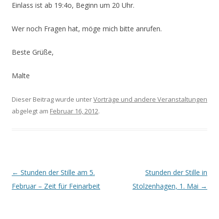
Einlass ist ab 19:4o, Beginn um 20 Uhr.
Wer noch Fragen hat, möge mich bitte anrufen.
Beste Grüße,
Malte
Dieser Beitrag wurde unter
Vorträge und andere Veranstaltungen
abgelegt am
Februar 16, 2012
.
Beitrags-
←
Stunden der Stille am 5.
Stunden der Stille in
Navigation
Februar – Zeit für Feinarbeit
Stolzenhagen, 1. Mai
→